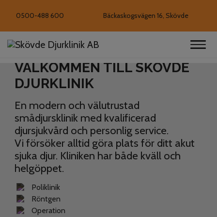
0500-488 600
Bäckaskogsvägen 16, Skövde
VÄLKOMMEN TILL SKÖVDE
DJURKLINIK
En modern och välutrustad
smådjursklinik med kvalificerad
djursjukvård och personlig service.
Vi försöker alltid göra plats för ditt akut
sjuka djur. Kliniken har både kväll och
helgöppet.
Poliklinik
Röntgen
Operation