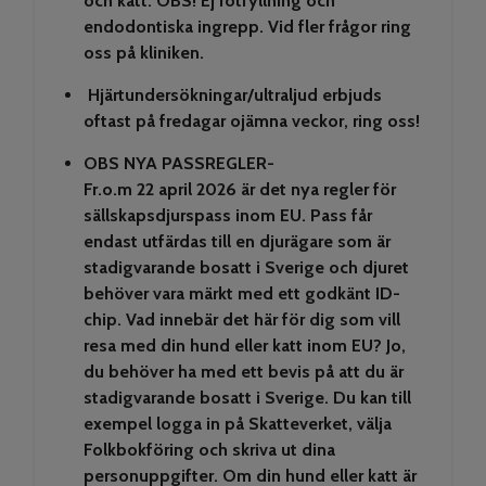
och katt. OBS! Ej rotfyllning och
endodontiska ingrepp.
Vid fler frågor ring
oss på kliniken.
Hjärtundersökningar/ultraljud erbjuds
oftast på fredagar ojämna veckor, ring oss!
OBS NYA PASSREGLER-
Fr.o.m 22 april 2026 är det nya regler för
sällskapsdjurspass inom EU. Pass får
endast utfärdas till en djurägare som är
stadigvarande bosatt i Sverige och djuret
behöver vara märkt med ett godkänt ID-
chip. Vad innebär det här för dig som vill
resa med din hund eller katt inom EU? Jo,
du behöver ha med ett bevis på att du är
stadigvarande bosatt i Sverige. Du kan till
exempel logga in på Skatteverket, välja
Folkbokföring och skriva ut dina
personuppgifter. Om din hund eller katt är